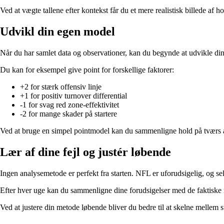
Ved at vægte tallene efter kontekst får du et mere realistisk billede af ho
Udvikl din egen model
Når du har samlet data og observationer, kan du begynde at udvikle din 
Du kan for eksempel give point for forskellige faktorer:
+2 for stærk offensiv linje
+1 for positiv turnover differential
-1 for svag red zone-effektivitet
-2 for mange skader på startere
Ved at bruge en simpel pointmodel kan du sammenligne hold på tværs a
Lær af dine fejl og justér løbende
Ingen analysemetode er perfekt fra starten. NFL er uforudsigelig, og selv 
Efter hver uge kan du sammenligne dine forudsigelser med de faktiske re
Ved at justere din metode løbende bliver du bedre til at skelne mellem 