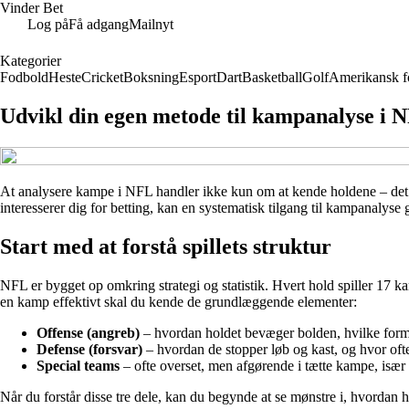
Vinder Bet
Log på
Få adgang
Mailnyt
Kategorier
Fodbold
Heste
Cricket
Boksning
Esport
Dart
Basketball
Golf
Amerikansk f
Udvikl din egen metode til kampanalyse i 
At analysere kampe i NFL handler ikke kun om at kende holdene – det hand
interesserer dig for betting, kan en systematisk tilgang til kampanalyse
Start med at forstå spillets struktur
NFL er bygget op omkring strategi og statistik. Hvert hold spiller 17 ka
en kamp effektivt skal du kende de grundlæggende elementer:
Offense (angreb)
– hvordan holdet bevæger bolden, hvilke forma
Defense (forsvar)
– hvordan de stopper løb og kast, og hvor ofte
Special teams
– ofte overset, men afgørende i tætte kampe, især i
Når du forstår disse tre dele, kan du begynde at se mønstre i, hvordan h