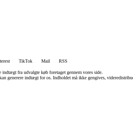
terest
TikTok
Mail
RSS
e indtægt fra udvalgte køb foretaget gennem vores side.
 kan generere indtægt for os. Indholdet må ikke gengives, videredistribue