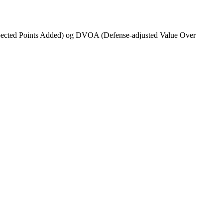
 (Expected Points Added) og DVOA (Defense-adjusted Value Over