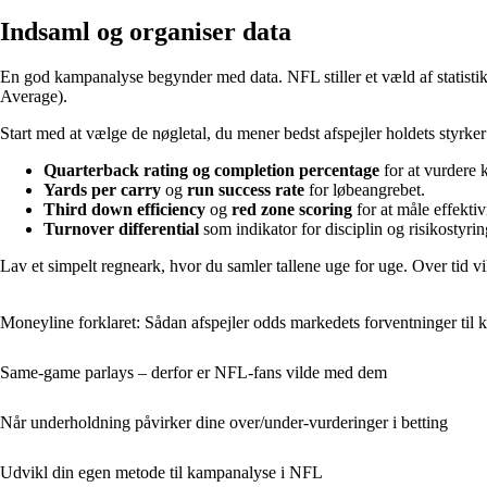
Indsaml og organiser data
En god kampanalyse begynder med data. NFL stiller et væld af statist
Average).
Start med at vælge de nøgletal, du mener bedst afspejler holdets styrk
Quarterback rating og completion percentage
for at vurdere k
Yards per carry
og
run success rate
for løbeangrebet.
Third down efficiency
og
red zone scoring
for at måle effektivi
Turnover differential
som indikator for disciplin og risikostyrin
Lav et simpelt regneark, hvor du samler tallene uge for uge. Over tid vi
Moneyline forklaret: Sådan afspejler odds markedets forventninger til
Same-game parlays – derfor er NFL-fans vilde med dem
Når underholdning påvirker dine over/under-vurderinger i betting
Udvikl din egen metode til kampanalyse i NFL