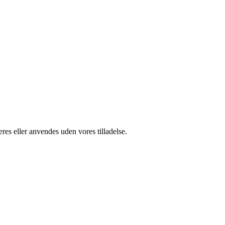
res eller anvendes uden vores tilladelse.