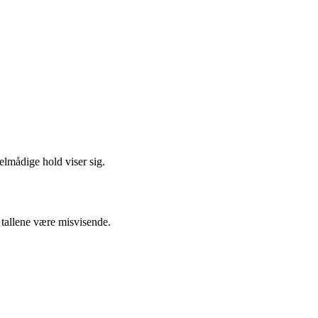
elmådige hold viser sig.
n tallene være misvisende.