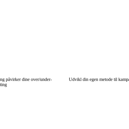
ng påvirker dine over/under-
Udvikl din egen metode til kam
ting