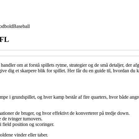
odbold
Baseball
NFL
ler om at forstå spillets rytme, strategier og de små detaljer, der afgø
 give dig et skarpere blik for spillet. Her får du en guide til, hvordan 
mpe i grundspillet, og hver kamp består af fire quarters, hvor både angr
tioner de bruger, og hvor effektivt de konverterer på tredje down.
 de tvinger turnovers.
 field position og scoringer.
oldene vinder eller taber.