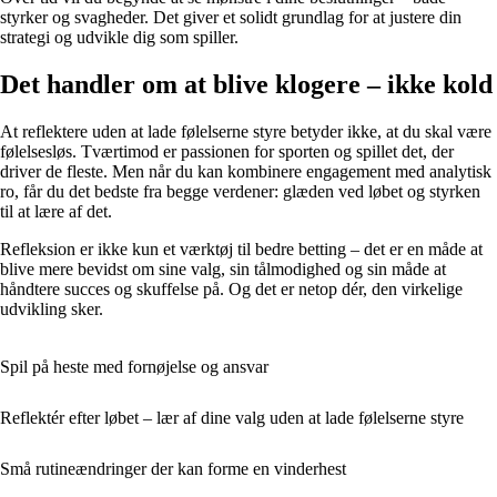
styrker og svagheder. Det giver et solidt grundlag for at justere din
strategi og udvikle dig som spiller.
Det handler om at blive klogere – ikke kold
At reflektere uden at lade følelserne styre betyder ikke, at du skal være
følelsesløs. Tværtimod er passionen for sporten og spillet det, der
driver de fleste. Men når du kan kombinere engagement med analytisk
ro, får du det bedste fra begge verdener: glæden ved løbet og styrken
til at lære af det.
Refleksion er ikke kun et værktøj til bedre betting – det er en måde at
blive mere bevidst om sine valg, sin tålmodighed og sin måde at
håndtere succes og skuffelse på. Og det er netop dér, den virkelige
udvikling sker.
Spil på heste med fornøjelse og ansvar
Reflektér efter løbet – lær af dine valg uden at lade følelserne styre
Små rutineændringer der kan forme en vinderhest