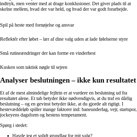
indtryk, men venter med at drage konklusioner. Det giver plads til at
skelne mellem, hvad der var held, og hvad der var godt forarbejde.
Spil på heste med fornøjelse og ansvar
Reflektér efter løbet – lær af dine valg uden at lade følelserne styre
Små rutineændringer der kan forme en vinderhest
Kusken som taktisk nøgle til sejren
Analyser beslutningen – ikke kun resultatet
Et af de mest almindelige fejltrin er at vurdere en beslutning ud fra
resultatet alene. Et tab betyder ikke nødvendigvis, at du traf en dårlig
beslutning – og en gevinst betyder ikke, at du gjorde alt rigtigt. I
hestevæddeløb spiller mange faktorer ind: baneunderlag, vejr, startspor,
jockeyens dagsform og hestens temperament.
Spørg i stedet:
Havde jeg et solidt grundlag for mit valg?