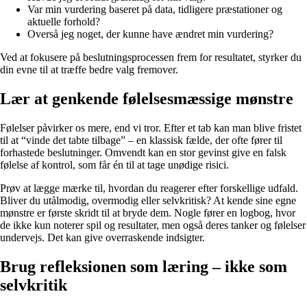
Var min vurdering baseret på data, tidligere præstationer og
aktuelle forhold?
Overså jeg noget, der kunne have ændret min vurdering?
Ved at fokusere på beslutningsprocessen frem for resultatet, styrker du
din evne til at træffe bedre valg fremover.
Lær at genkende følelsesmæssige mønstre
Følelser påvirker os mere, end vi tror. Efter et tab kan man blive fristet
til at “vinde det tabte tilbage” – en klassisk fælde, der ofte fører til
forhastede beslutninger. Omvendt kan en stor gevinst give en falsk
følelse af kontrol, som får én til at tage unødige risici.
Prøv at lægge mærke til, hvordan du reagerer efter forskellige udfald.
Bliver du utålmodig, overmodig eller selvkritisk? At kende sine egne
mønstre er første skridt til at bryde dem. Nogle fører en logbog, hvor
de ikke kun noterer spil og resultater, men også deres tanker og følelser
undervejs. Det kan give overraskende indsigter.
Brug refleksionen som læring – ikke som
selvkritik