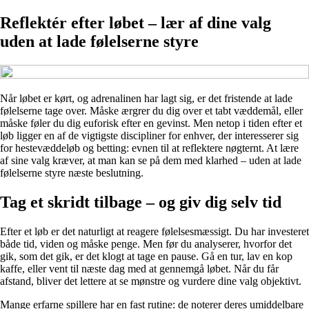
Reflektér efter løbet – lær af dine valg
uden at lade følelserne styre
Når løbet er kørt, og adrenalinen har lagt sig, er det fristende at lade
følelserne tage over. Måske ærgrer du dig over et tabt væddemål, eller
måske føler du dig euforisk efter en gevinst. Men netop i tiden efter et
løb ligger en af de vigtigste discipliner for enhver, der interesserer sig
for hestevæddeløb og betting: evnen til at reflektere nøgternt. At lære
af sine valg kræver, at man kan se på dem med klarhed – uden at lade
følelserne styre næste beslutning.
Tag et skridt tilbage – og giv dig selv tid
Efter et løb er det naturligt at reagere følelsesmæssigt. Du har investeret
både tid, viden og måske penge. Men før du analyserer, hvorfor det
gik, som det gik, er det klogt at tage en pause. Gå en tur, lav en kop
kaffe, eller vent til næste dag med at gennemgå løbet. Når du får
afstand, bliver det lettere at se mønstre og vurdere dine valg objektivt.
Mange erfarne spillere har en fast rutine: de noterer deres umiddelbare