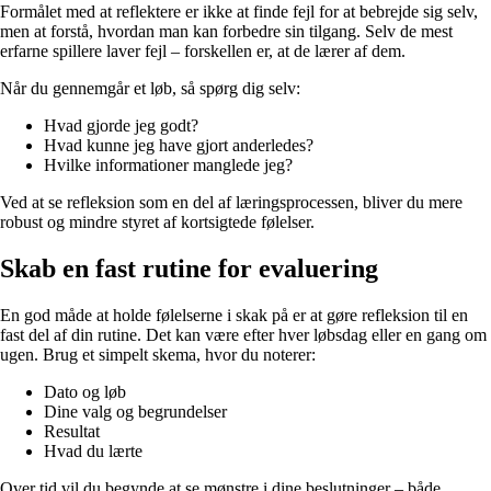
Formålet med at reflektere er ikke at finde fejl for at bebrejde sig selv,
men at forstå, hvordan man kan forbedre sin tilgang. Selv de mest
erfarne spillere laver fejl – forskellen er, at de lærer af dem.
Når du gennemgår et løb, så spørg dig selv:
Hvad gjorde jeg godt?
Hvad kunne jeg have gjort anderledes?
Hvilke informationer manglede jeg?
Ved at se refleksion som en del af læringsprocessen, bliver du mere
robust og mindre styret af kortsigtede følelser.
Skab en fast rutine for evaluering
En god måde at holde følelserne i skak på er at gøre refleksion til en
fast del af din rutine. Det kan være efter hver løbsdag eller en gang om
ugen. Brug et simpelt skema, hvor du noterer:
Dato og løb
Dine valg og begrundelser
Resultat
Hvad du lærte
Over tid vil du begynde at se mønstre i dine beslutninger – både