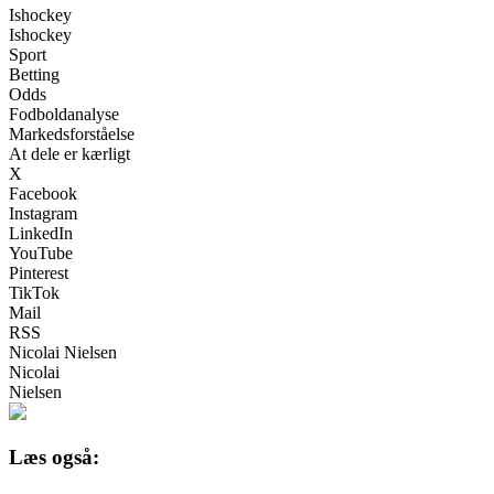
Ishockey
Ishockey
Sport
Betting
Odds
Fodboldanalyse
Markedsforståelse
At dele er kærligt
X
Facebook
Instagram
LinkedIn
YouTube
Pinterest
TikTok
Mail
RSS
Nicolai Nielsen
Nicolai
Nielsen
Læs også: