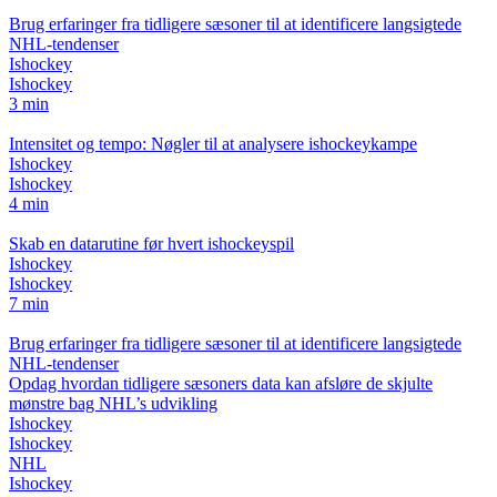
Brug erfaringer fra tidligere sæsoner til at identificere langsigtede
NHL-tendenser
Ishockey
Ishockey
3 min
Intensitet og tempo: Nøgler til at analysere ishockeykampe
Ishockey
Ishockey
4 min
Skab en data­rutine før hvert ishockey­spil
Ishockey
Ishockey
7 min
Brug erfaringer fra tidligere sæsoner til at identificere langsigtede
NHL-tendenser
Opdag hvordan tidligere sæsoners data kan afsløre de skjulte
mønstre bag NHL’s udvikling
Ishockey
Ishockey
NHL
Ishockey