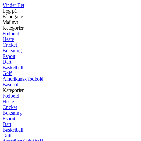
Vinder Bet
Log på
Få adgang
Mailnyt
Kategorier
Fodbold
Heste
Cricket
Boksning
Esport
Dart
Basketball
Golf
Amerikansk fodbold
Baseball
Kategorier
Fodbold
Heste
Cricket
Boksning
Esport
Dart
Basketball
Golf