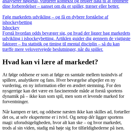
analyserer nøgletal, vurderer kontekst og bruger data til at optimere
dine forberedelser – uanset om du er spiller, træner eller better.
Følg markedets udvikling – og få en dybere forståelse af
ishockeybetting
Ishockey
Forstå hvordan odds bevæger sig, og hvad der ligger bag markedets
udvikling i ishockeybetting. Artiklen guider dig gennem de vigtigste
faktorer – fra statistik og timing til mental disciplin – så du kan
træffe mere velovervejede beslutninger, når du spiller.
Hvad kan vi lære af markedet?
At følge oddsene er som at følge en samtale mellem tusindvis af
spillere, analytikere og fans. Hver bevægelse afspejler en ny
vurdering, en ny information eller en ændret stemning. For den
nysgerrige kan det være en fascinerende måde at forstå sportens
dynamik på – ikke kun som spil, men som et levende marked for
forventninger.
Når kampen er tæt, og oddsene næsten ikke kan skilles ad, fortæller
det os, at selv eksperterne er i tvivl. Og netop dér ligger sportens
magi: uforudsigeligheden, hvor alt kan ske – og hvor markedet,
trods al sin viden, stadig må bøje sig for tilfældighederne på isen.