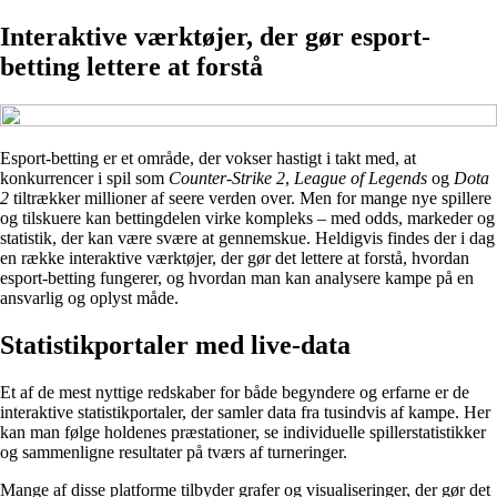
Interaktive værktøjer, der gør esport-
betting lettere at forstå
Esport-betting er et område, der vokser hastigt i takt med, at
konkurrencer i spil som
Counter-Strike 2
,
League of Legends
og
Dota
2
tiltrækker millioner af seere verden over. Men for mange nye spillere
og tilskuere kan bettingdelen virke kompleks – med odds, markeder og
statistik, der kan være svære at gennemskue. Heldigvis findes der i dag
en række interaktive værktøjer, der gør det lettere at forstå, hvordan
esport-betting fungerer, og hvordan man kan analysere kampe på en
ansvarlig og oplyst måde.
Statistikportaler med live-data
Et af de mest nyttige redskaber for både begyndere og erfarne er de
interaktive statistikportaler, der samler data fra tusindvis af kampe. Her
kan man følge holdenes præstationer, se individuelle spillerstatistikker
og sammenligne resultater på tværs af turneringer.
Mange af disse platforme tilbyder grafer og visualiseringer, der gør det