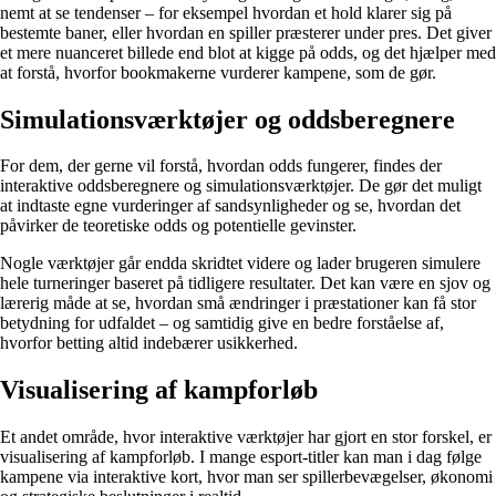
nemt at se tendenser – for eksempel hvordan et hold klarer sig på
bestemte baner, eller hvordan en spiller præsterer under pres. Det giver
et mere nuanceret billede end blot at kigge på odds, og det hjælper med
at forstå, hvorfor bookmakerne vurderer kampene, som de gør.
Simulationsværktøjer og oddsberegnere
For dem, der gerne vil forstå, hvordan odds fungerer, findes der
interaktive oddsberegnere og simulationsværktøjer. De gør det muligt
at indtaste egne vurderinger af sandsynligheder og se, hvordan det
påvirker de teoretiske odds og potentielle gevinster.
Nogle værktøjer går endda skridtet videre og lader brugeren simulere
hele turneringer baseret på tidligere resultater. Det kan være en sjov og
lærerig måde at se, hvordan små ændringer i præstationer kan få stor
betydning for udfaldet – og samtidig give en bedre forståelse af,
hvorfor betting altid indebærer usikkerhed.
Visualisering af kampforløb
Et andet område, hvor interaktive værktøjer har gjort en stor forskel, er
visualisering af kampforløb. I mange esport-titler kan man i dag følge
kampene via interaktive kort, hvor man ser spillerbevægelser, økonomi