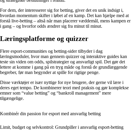
og strategiske beslutninger i realtid.
For dem, der interesserer sig for betting, giver det en unik indsigt i,
hvordan momentum skifter i løbet af en kamp. Det kan hjælpe med at
forstå live-betting – altså når man placerer væddemål, mens kampen er
i gang – og hvorfor odds ændrer sig fra minut til minut.
Læringsplatforme og quizzer
Flere esport-communities og betting-sider tilbyder i dag
læringsmoduler, hvor man gennem quizzer og interaktive guides kan
teste sin viden om odds, spilstrategier og ansvarligt spil. Det gør det
lettere at komme i gang på en tryg måde og forstå de grundlæggende
begreber, før man begynder at spille for rigtige penge.
Disse værktøjer er især nyttige for nye brugere, der gerne vil lære i
deres eget tempo. De kombinerer teori med praksis og gør komplekse
emner som “value betting” og “bankroll management” mere
tilgængelige.
Kombinér din passion for esport med ansvarlig betting
Limit, budget og selvkontrol: Grundpiller i ansvarlig esport-betting