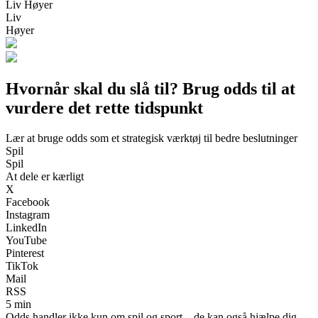
Liv Høyer
Liv
Høyer
Hvornår skal du slå til? Brug odds til at
vurdere det rette tidspunkt
Lær at bruge odds som et strategisk værktøj til bedre beslutninger
Spil
Spil
At dele er kærligt
X
Facebook
Instagram
LinkedIn
YouTube
Pinterest
TikTok
Mail
RSS
5 min
Odds handler ikke kun om spil og sport – de kan også hjælpe dig