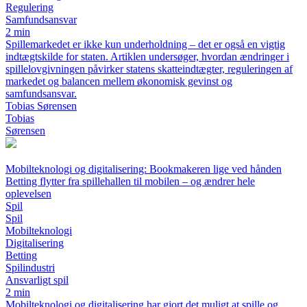
Regulering
Samfundsansvar
2 min
Spillemarkedet er ikke kun underholdning – det er også en vigtig
indtægtskilde for staten. Artiklen undersøger, hvordan ændringer i
spillelovgivningen påvirker statens skatteindtægter, reguleringen af
markedet og balancen mellem økonomisk gevinst og
samfundsansvar.
Tobias Sørensen
Tobias
Sørensen
Mobilteknologi og digitalisering: Bookmakeren lige ved hånden
Betting flytter fra spillehallen til mobilen – og ændrer hele
oplevelsen
Spil
Spil
Mobilteknologi
Digitalisering
Betting
Spilindustri
Ansvarligt spil
2 min
Mobilteknologi og digitalisering har gjort det muligt at spille og