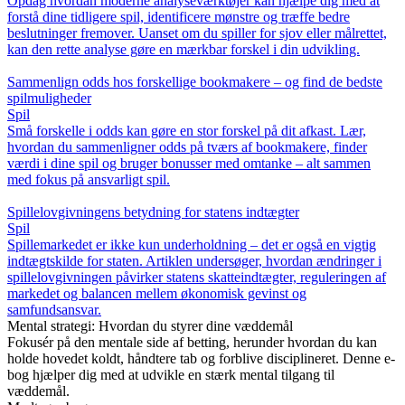
Opdag hvordan moderne analyseværktøjer kan hjælpe dig med at
forstå dine tidligere spil, identificere mønstre og træffe bedre
beslutninger fremover. Uanset om du spiller for sjov eller målrettet,
kan den rette analyse gøre en mærkbar forskel i din udvikling.
Sammenlign odds hos forskellige bookmakere – og find de bedste
spilmuligheder
Spil
Små forskelle i odds kan gøre en stor forskel på dit afkast. Lær,
hvordan du sammenligner odds på tværs af bookmakere, finder
værdi i dine spil og bruger bonusser med omtanke – alt sammen
med fokus på ansvarligt spil.
Spillelovgivningens betydning for statens indtægter
Spil
Spillemarkedet er ikke kun underholdning – det er også en vigtig
indtægtskilde for staten. Artiklen undersøger, hvordan ændringer i
spillelovgivningen påvirker statens skatteindtægter, reguleringen af
markedet og balancen mellem økonomisk gevinst og
samfundsansvar.
Mental strategi: Hvordan du styrer dine væddemål
Fokusér på den mentale side af betting, herunder hvordan du kan
holde hovedet koldt, håndtere tab og forblive disciplineret. Denne e-
bog hjælper dig med at udvikle en stærk mental tilgang til
væddemål.