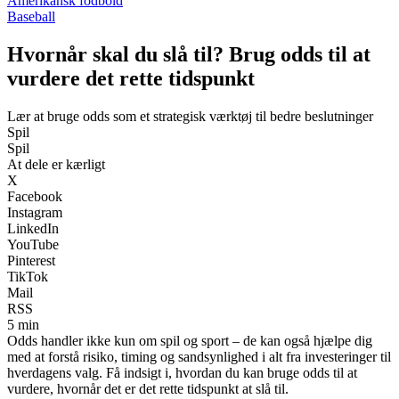
Amerikansk fodbold
Baseball
Hvornår skal du slå til? Brug odds til at
vurdere det rette tidspunkt
Lær at bruge odds som et strategisk værktøj til bedre beslutninger
Spil
Spil
At dele er kærligt
X
Facebook
Instagram
LinkedIn
YouTube
Pinterest
TikTok
Mail
RSS
5 min
Odds handler ikke kun om spil og sport – de kan også hjælpe dig
med at forstå risiko, timing og sandsynlighed i alt fra investeringer til
hverdagens valg. Få indsigt i, hvordan du kan bruge odds til at
vurdere, hvornår det er det rette tidspunkt at slå til.