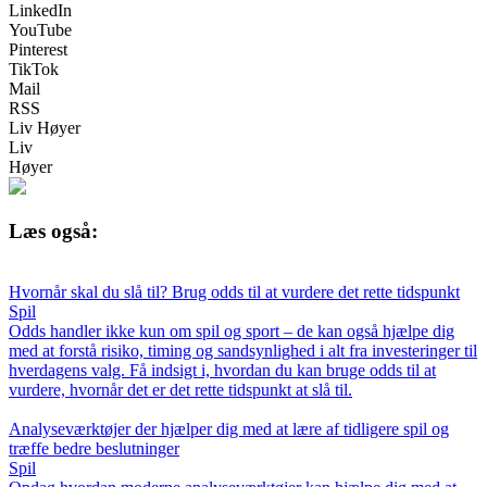
LinkedIn
YouTube
Pinterest
TikTok
Mail
RSS
Liv Høyer
Liv
Høyer
Læs også:
Hvornår skal du slå til? Brug odds til at vurdere det rette tidspunkt
Spil
Odds handler ikke kun om spil og sport – de kan også hjælpe dig
med at forstå risiko, timing og sandsynlighed i alt fra investeringer til
hverdagens valg. Få indsigt i, hvordan du kan bruge odds til at
vurdere, hvornår det er det rette tidspunkt at slå til.
Analyseværktøjer der hjælper dig med at lære af tidligere spil og
træffe bedre beslutninger
Spil