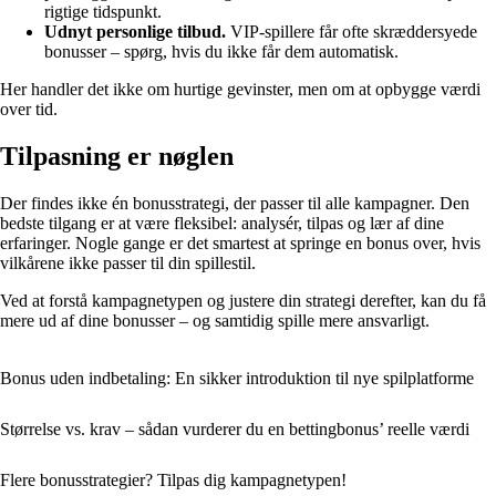
rigtige tidspunkt.
Udnyt personlige tilbud.
VIP-spillere får ofte skræddersyede
bonusser – spørg, hvis du ikke får dem automatisk.
Her handler det ikke om hurtige gevinster, men om at opbygge værdi
over tid.
Tilpasning er nøglen
Der findes ikke én bonusstrategi, der passer til alle kampagner. Den
bedste tilgang er at være fleksibel: analysér, tilpas og lær af dine
erfaringer. Nogle gange er det smartest at springe en bonus over, hvis
vilkårene ikke passer til din spillestil.
Ved at forstå kampagnetypen og justere din strategi derefter, kan du få
mere ud af dine bonusser – og samtidig spille mere ansvarligt.
Bonus uden indbetaling: En sikker introduktion til nye spilplatforme
Størrelse vs. krav – sådan vurderer du en bettingbonus’ reelle værdi
Flere bonusstrategier? Tilpas dig kampagnetypen!