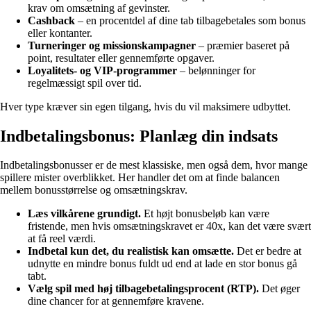
krav om omsætning af gevinster.
Cashback
– en procentdel af dine tab tilbagebetales som bonus
eller kontanter.
Turneringer og missionskampagner
– præmier baseret på
point, resultater eller gennemførte opgaver.
Loyalitets- og VIP-programmer
– belønninger for
regelmæssigt spil over tid.
Hver type kræver sin egen tilgang, hvis du vil maksimere udbyttet.
Indbetalingsbonus: Planlæg din indsats
Indbetalingsbonusser er de mest klassiske, men også dem, hvor mange
spillere mister overblikket. Her handler det om at finde balancen
mellem bonusstørrelse og omsætningskrav.
Læs vilkårene grundigt.
Et højt bonusbeløb kan være
fristende, men hvis omsætningskravet er 40x, kan det være svært
at få reel værdi.
Indbetal kun det, du realistisk kan omsætte.
Det er bedre at
udnytte en mindre bonus fuldt ud end at lade en stor bonus gå
tabt.
Vælg spil med høj tilbagebetalingsprocent (RTP).
Det øger
dine chancer for at gennemføre kravene.