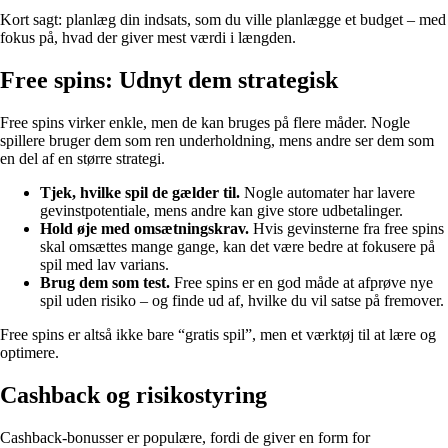
Kort sagt: planlæg din indsats, som du ville planlægge et budget – med
fokus på, hvad der giver mest værdi i længden.
Free spins: Udnyt dem strategisk
Free spins virker enkle, men de kan bruges på flere måder. Nogle
spillere bruger dem som ren underholdning, mens andre ser dem som
en del af en større strategi.
Tjek, hvilke spil de gælder til.
Nogle automater har lavere
gevinstpotentiale, mens andre kan give store udbetalinger.
Hold øje med omsætningskrav.
Hvis gevinsterne fra free spins
skal omsættes mange gange, kan det være bedre at fokusere på
spil med lav varians.
Brug dem som test.
Free spins er en god måde at afprøve nye
spil uden risiko – og finde ud af, hvilke du vil satse på fremover.
Free spins er altså ikke bare “gratis spil”, men et værktøj til at lære og
optimere.
Cashback og risikostyring
Cashback-bonusser er populære, fordi de giver en form for